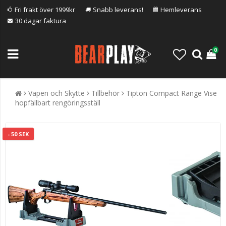
Fri frakt över 1999kr
Snabb leverans!
Hemleverans
30 dagar faktura
0
Vapen och Skytte
Tillbehör
Tipton Compact Range Vise
hopfällbart rengöringsställ
- 50 SEK