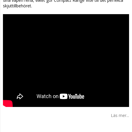
sina vapen rena, vilket gör Compact Range Vise till det perfekta
skjuttillbehöret.
Läs mer...