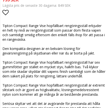
849 SEK
Lägsta pris de senaste 30 dagarna
Lägg till i favoritlistan
Tipton Compact Range Vise hopfällbart rengöringsställ erbjuder
en helt ny nivå av rengöringsställ som passar dom flesta vapen
och samtidigt smidig eftersom den enkelt fälls ihop för att passa i
en rangeväska.
Den kompakta designen är en bekväm lösning för
gevärsrengöring på skjutbanan eller när du är borta på jakt.
Tipton Compact Range Vise hopfällbart rengöringsställ har sex
gummifötter ger stället en mycket styv, halkfri bas. Två klykor
som inte skadar skyddar ditt vapens finish samtidigt som de håller
dem säkert på plats för rengöring, lättare underhåll.
Tipton Compact Range Vise hopfällbart rengöringsställ är extremt
slitstark och är gjord av högkvalitativ, lösningsmedelsresistent
nylon som kommer att ge många år av bestående prestanda.
Seriösa skyttar vet att det är avgörande för prestanda att hålla