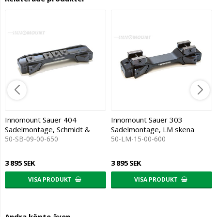
Innomount Sauer 404
Innomount Sauer 303
Sadelmontage, Schmidt &
Sadelmontage, LM skena
Bender skena
50-SB-09-00-650
50-LM-15-00-600
3 895 SEK
3 895 SEK
VISA PRODUKT
VISA PRODUKT
Andra köpte även