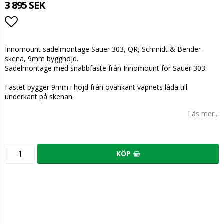
3 895 SEK
Lägg till i favoritlistan
Innomount sadelmontage Sauer 303, QR, Schmidt & Bender
skena, 9mm bygghöjd.
Sadelmontage med snabbfäste från Innomount för Sauer 303.
Fästet bygger 9mm i höjd från ovankant vapnets låda till
underkant på skenan.
Läs mer...
KÖP