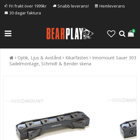
Fri frakt över 1999kr
Snabb leverans!
Hemleverans
30 dagar faktura
0
Optik, Ljus & Avstånd
Kikarfästen
Innomount Sauer 303
Sadelmontage, Schmidt & Bender skena