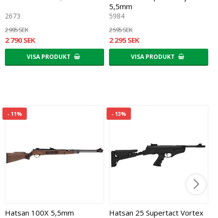
5,5mm
4
2673
5984
5
2 995 SEK
2 595 SEK
2
2 790 SEK
2 295 SEK
2
VISA PRODUKT
VISA PRODUKT
- 11%
- 13%
Hatsan 100X 5,5mm
Hatsan 25 Supertact Vortex
S