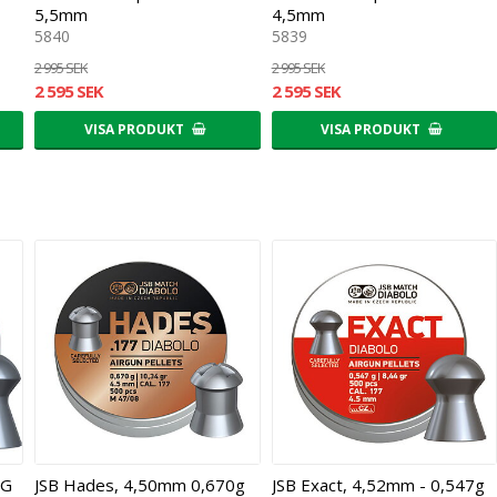
5,5mm
4,5mm
5840
5839
2 995 SEK
2 995 SEK
2 595 SEK
2 595 SEK
VISA PRODUKT
VISA PRODUKT
7G
JSB Hades, 4,50mm 0,670g
JSB Exact, 4,52mm - 0,547g