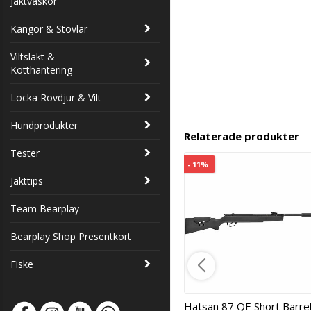
Jaktväskor
Kängor & Stövlar
Viltslakt &
Kötthantering
Locka Rovdjur & Vilt
Hundprodukter
Relaterade produkter
Tester
- 11%
Jakttips
Team Bearplay
Bearplay Shop Presentkort
Fiske
Hatsan 87 QE Short Barre