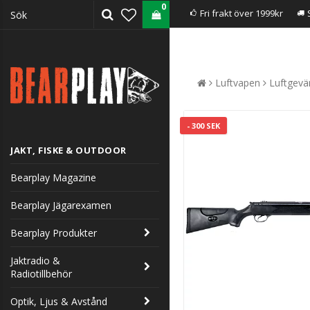
0
Fri frakt över 1999kr
Luftvapen
Luftgevä
- 300 SEK
JAKT, FISKE & OUTDOOR
Bearplay Magazine
Bearplay Jägarexamen
Bearplay Produkter
Jaktradio &
Radiotillbehör
Optik, Ljus & Avstånd