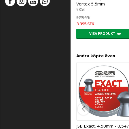
Vortex 5,5mm
9856
3 795 SEK
3 395 SEK
VISA PRODUKT
Andra köpte även
JSB Exact, 4,50mm - 0,54