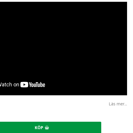
Läs mer...
KÖP