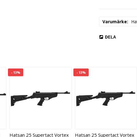
EGENSKAPER

Geväret levereras 
avfyringscykel (Nr:
Varumärke
Ha
SPECIFIKATIONER

Vikt: 3350 g

DELA
Totallängd: 1132 m
Drivning: Fjäder

Mekanism: Brytpipa
Piptyp: Räfflad

Piplängd: 270 mm

Riktmedel: Justerbar
- 13%
- 13%
Kaliber: 4,5 mm

Anslagsenergi: 10 J

Utgångshastighet d
Kolv: SyntetiskAvtr
Piplängd: 10,6 "

Säkring: Automatisk
Kolvtyp: Rak
l
Hatsan 25 Supertact Vortex
Hatsan 25 Supertact Vortex