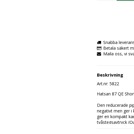
Snabba leveran
Betala säkert m
Maila oss, vi sv
Beskrivning
Art.nr: 5822
Hatsan 87 QE Short
Den reducerade pip
negativt men ger 
ger en kompakt karb
tvåstegsavtryck (Qu
avfyrning. Justerbar