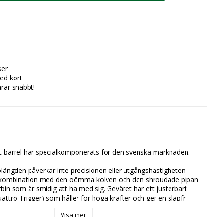
ser
ed kort
arar snabbt!
 barrel har specialkomponerats för den svenska marknaden.

längden påverkar inte precisionen eller utgångshastigheten 
i kombination med den oömma kolven och den shroudade pipan 
in som är smidig att ha med sig. Geväret har ett justerbart 
attro Trigger) som håller för höga krafter och ger en släpfri 
t kindstöd.

Visa mer