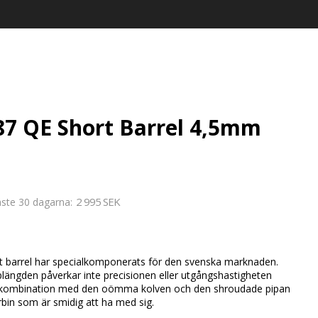
87 QE Short Barrel 4,5mm
2 995 SEK
aste 30 dagarna
favoritlistan
 barrel har specialkomponerats för den svenska marknaden.
längden påverkar inte precisionen eller utgångshastigheten
i kombination med den oömma kolven och den shroudade pipan
bin som är smidig att ha med sig.