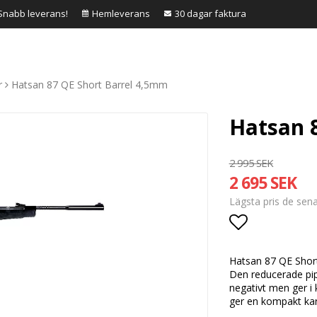
Snabb leverans!
Hemleverans
30 dagar faktura
r
Hatsan 87 QE Short Barrel 4,5mm
Hatsan 
2 995 SEK
2 695 SEK
Lägsta pris de sen
Lägg till i 
Hatsan 87 QE Short
Den reducerade pip
negativt men ger 
ger en kompakt kar