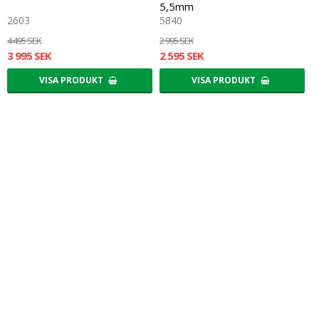
5,5mm
S
2603
5840
5
4 495 SEK
2 995 SEK
3 995 SEK
2 595 SEK
2
VISA PRODUKT
VISA PRODUKT