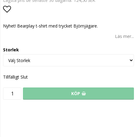
124,50 SEK
Lägsta pris de senaste 30 dagarna
Lägg till i favoritlistan
Nyhet! Bearplay t-shirt med trycket Björnjägare.
Läs mer...
Storlek
Tillfälligt Slut
KÖP