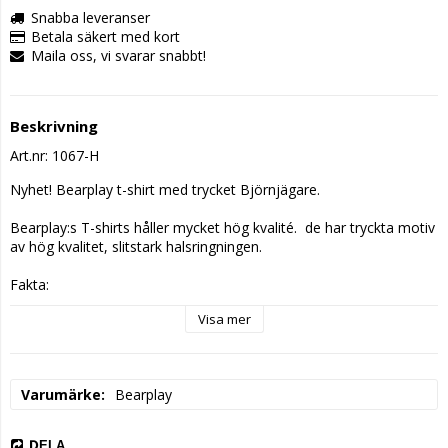
Snabba leveranser
Betala säkert med kort
Maila oss, vi svarar snabbt!
Beskrivning
Art.nr: 1067-H
Nyhet! Bearplay t-shirt med trycket Björnjägare.

Bearplay:s T-shirts håller mycket hög kvalité.  de har tryckta motiv 
av hög kvalitet, slitstark halsringningen. 

Fakta:

-Maskintvätt 40 grader.

Visa mer
-Finns i storlekar S, M, L, XL, XXL, 3XL

-Material 100% bomull.

-Unisexmodell
Varumärke
Bearplay
DELA