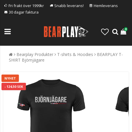
Fri frakt över 1999kr
Snabb leverans!
Hemleverans
30 dagar faktura
0
Bearplay Produkter
T-shirts & Hoodies
BEARPLAY T-
SHIRT Björnjägare
NYHET
- 124,50 SEK