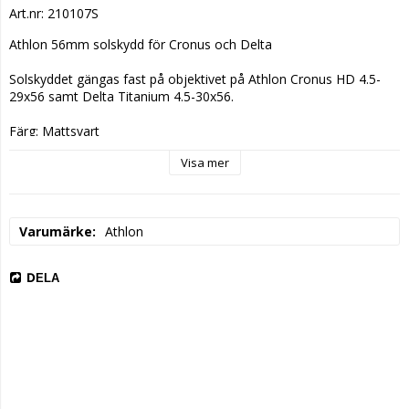
Art.nr: 210107S
Athlon 56mm solskydd för Cronus och Delta

Solskyddet gängas fast på objektivet på Athlon Cronus HD 4.5-
29x56 samt Delta Titanium 4.5-30x56.

Färg: Mattsvart

Längd: 76mm.
Visa mer
Varumärke
Athlon
DELA