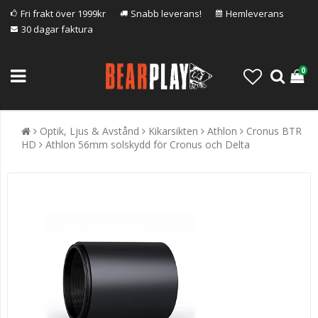
Fri frakt över 1999kr
Snabb leverans!
Hemleverans
30 dagar faktura
0
Optik, Ljus & Avstånd
Kikarsikten
Athlon
Cronus BTR
HD
Athlon 56mm solskydd för Cronus och Delta